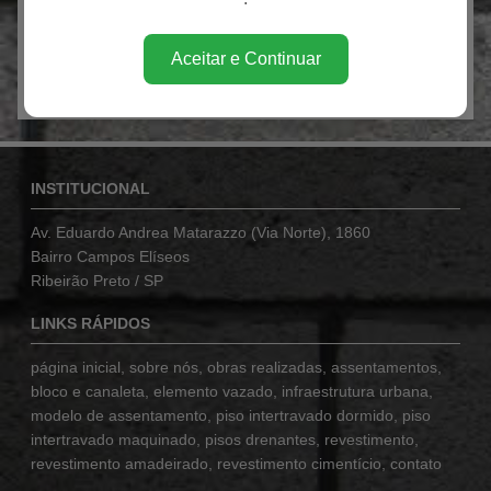
Aceitar e Continuar
INSTITUCIONAL
Av. Eduardo Andrea Matarazzo (Via Norte), 1860
Bairro Campos Elíseos
Ribeirão Preto / SP
LINKS RÁPIDOS
página inicial
,
sobre nós
,
obras realizadas
,
assentamentos
,
bloco e canaleta
,
elemento vazado
,
infraestrutura urbana
,
modelo de assentamento
,
piso intertravado dormido
,
piso
intertravado maquinado
,
pisos drenantes
,
revestimento
,
revestimento amadeirado
,
revestimento cimentício
,
contato