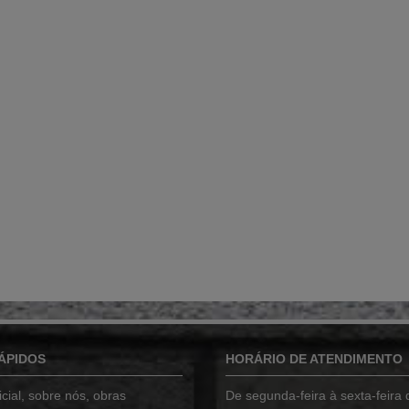
ÁPIDOS
HORÁRIO DE ATENDIMENTO
cial
,
sobre nós
,
obras
De segunda-feira à sexta-feira 