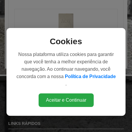
PLACA QUADRADA
Cookies
Nossa plataforma utiliza cookies para garantir
que você tenha a melhor experiência de
navegação. Ao continuar navegando, você
concorda com a nossa
Política de Privacidade
.
INSTITUCIONAL
Av. Eduardo Andrea Matarazzo (Via Norte), 1860
Aceitar e Continuar
Bairro Campos Elíseos
Ribeirão Preto / SP
LINKS RÁPIDOS