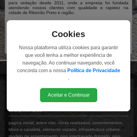
para vedação desde 2011, onde a empresa foi fundada
atendendo nossos clientes com qualidade e rapidez na
cidade de Ribeirão Preto e região.
Nossos produtos são normatizados, o que garante o
atendimento integral as normas técnicas brasileiras da ABNT
Cookies
(Associação Brasileira de Normas Técnicas) NBR 9781 da
ABNT que disciplina as características dos blocos de
concreto.
Nossa plataforma utiliza cookies para garantir
que você tenha a melhor experiência de
navegação. Ao continuar navegando, você
concorda com a nossa
Política de Privacidade
INSTITUCIONAL
.
Av. Eduardo Andrea Matarazzo (Via Norte), 1860
Bairro Campos Elíseos
Aceitar e Continuar
Ribeirão Preto / SP
LINKS RÁPIDOS
página inicial
,
sobre nós
,
obras realizadas
,
assentamentos
,
bloco e canaleta
,
elemento vazado
,
infraestrutura urbana
,
modelo de assentamento
,
piso intertravado dormido
,
piso