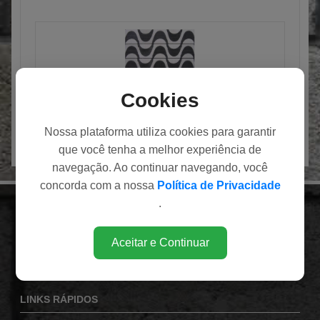
PISO HIDRÁULICO
Cookies
Nossa plataforma utiliza cookies para garantir
que você tenha a melhor experiência de
navegação. Ao continuar navegando, você
concorda com a nossa
Política de Privacidade
.
INSTITUCIONAL
Av. Eduardo Andrea Matarazzo (Via Norte), 1860
Aceitar e Continuar
Bairro Campos Elíseos
Ribeirão Preto / SP
LINKS RÁPIDOS