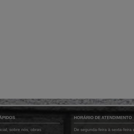
ÁPIDOS
HORÁRIO DE ATENDIMENTO
cial
,
sobre nós
,
obras
De segunda-feira à sexta-feira 