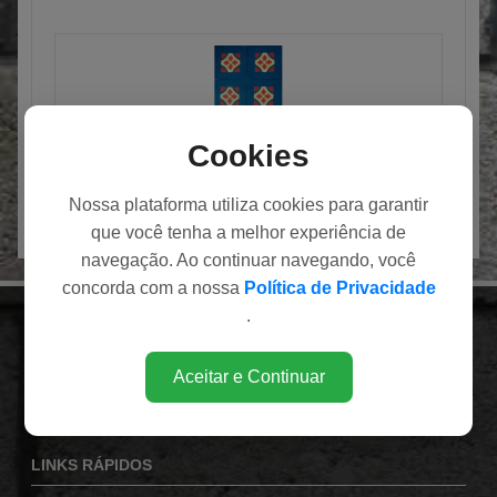
PISO MOSAICO
Cookies
Nossa plataforma utiliza cookies para garantir
que você tenha a melhor experiência de
navegação. Ao continuar navegando, você
concorda com a nossa
Política de Privacidade
.
INSTITUCIONAL
Av. Eduardo Andrea Matarazzo (Via Norte), 1860
Aceitar e Continuar
Bairro Campos Elíseos
Ribeirão Preto / SP
LINKS RÁPIDOS