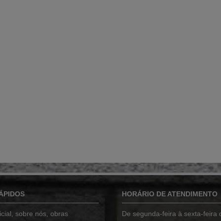
ÁPIDOS
HORÁRIO DE ATENDIMENTO
cial
,
sobre nós
,
obras
De segunda-feira à sexta-feira 