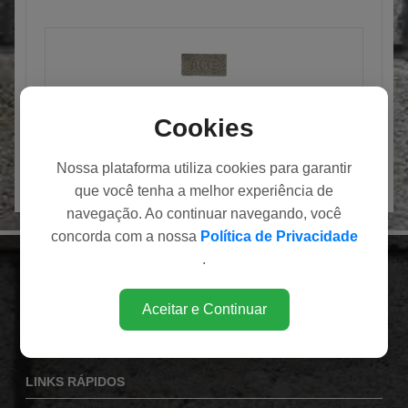
PISO RETANGULAR DRENANTE
Cookies
Nossa plataforma utiliza cookies para garantir
que você tenha a melhor experiência de
navegação. Ao continuar navegando, você
concorda com a nossa
Política de Privacidade
.
INSTITUCIONAL
Av. Eduardo Andrea Matarazzo (Via Norte), 1860
Aceitar e Continuar
Bairro Campos Elíseos
Ribeirão Preto / SP
LINKS RÁPIDOS