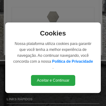
PISO SEXTAVADO MAQUINADO
Cookies
Nossa plataforma utiliza cookies para garantir
que você tenha a melhor experiência de
navegação. Ao continuar navegando, você
concorda com a nossa
Política de Privacidade
.
INSTITUCIONAL
Av. Eduardo Andrea Matarazzo (Via Norte), 1860
Aceitar e Continuar
Bairro Campos Elíseos
Ribeirão Preto / SP
LINKS RÁPIDOS