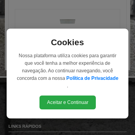
DELINEADOR
Cookies
Nossa plataforma utiliza cookies para garantir
que você tenha a melhor experiência de
navegação. Ao continuar navegando, você
concorda com a nossa
Política de Privacidade
.
INSTITUCIONAL
Av. Eduardo Andrea Matarazzo (Via Norte), 1860
Aceitar e Continuar
Bairro Campos Elíseos
Ribeirão Preto / SP
LINKS RÁPIDOS